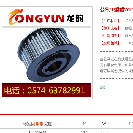
公制T型齿AT
【生产材料】
：4
【加工设备】
：
【供货周期】
：
【应用领域】
：3~1
羞羞网址在线观看羞羞网
同步带轮使用。如
也可按照您提供的规格型
公制T型齿AT10同步带轮规格型号介绍
公制T型齿AT10同步带轮
标准
同步带
宽度
K
W
L
15=15MM
16.5
22.5