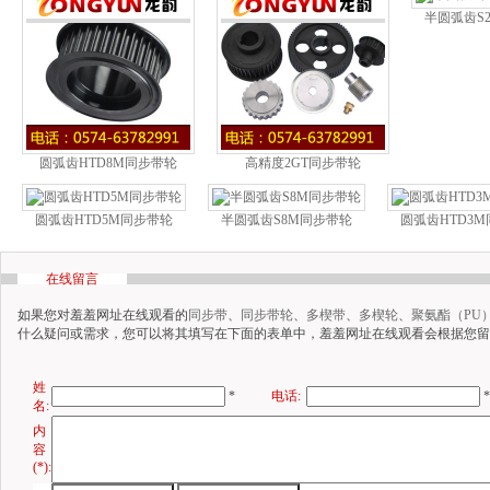
半圆弧齿S
圆弧齿HTD8M同步带轮
高精度2GT同步带轮
圆弧齿HTD5M同步带轮
半圆弧齿S8M同步带轮
圆弧齿HTD3
在线留言
如果您对羞羞网址在线观看的
同步带
、
同步带轮
、
多楔带
、
多楔轮
、
聚氨酯（PU
什么疑问或需求，您可以将其填写在下面的表单中，羞羞网址在线观看会根据您留
姓
*
电话:
*
名:
内
容
(*):