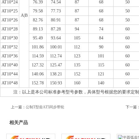
AT10*24
76.39
74.54
87
68
50
AT10*25
79.58
77.73
87
68
50
A|B
AT10*26
82.76
80.91
87
68
50
AT10*28
89.13
87.28
94
74
60
AT10*30
95.49
93.64
105
84
60
AT10*32
101.86
100.01
112
90
60
AT10*36
114.59
112.74
123
101
60
AT10*40
127.32
125.47
135
115
60
AT10*44
140.06
138.21
152
121
60
AT10*48
152.78
150.93
160
140
60
注：以上是本公司标准参考型号参数，具体型号根据您的要求定制加工
上一篇：
公制T型齿AT5同步带轮
下一篇
相关产品